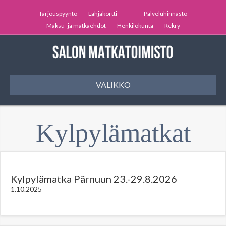
Tarjouspyyntö
Lahjakortti
Palveluhinnasto
Maksu- ja matkaehdot
Henkilökunta
Rekry
VALIKKO
Kylpylämatkat
Kylpylämatka Pärnuun 23.-29.8.2026
1.10.2025