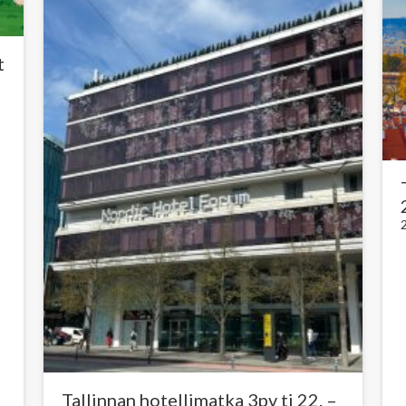
t
Tallinnan hotellimatka 3pv ti 22. –