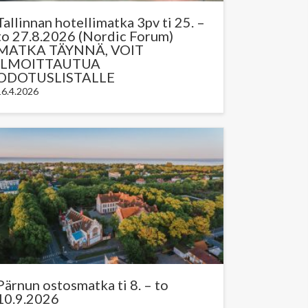
Tallinnan hotellimatka 3pv ti 25. –
to 27.8.2026 (Nordic Forum)
MATKA TÄYNNÄ, VOIT
ILMOITTAUTUA
ODOTUSLISTALLE
16.4.2026
Pärnun ostosmatka ti 8. – to
10.9.2026