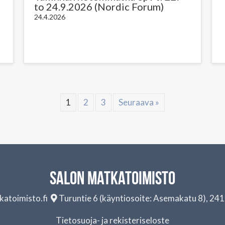
to 24.9.2026 (Nordic Forum)
24.4.2026
1
2
3
Seuraava »
Salon matkatoimisto
atoimisto.fi
Turuntie 6 (käyntiosoite: Asemakatu 8), 24
Tietosuoja- ja rekisteriseloste