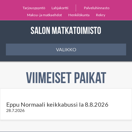
Tarjouspyyntö
Lahjakortti
Palveluhinnasto
Maksu- ja matkaehdot
Henkilökunta
Rekry
VALIKKO
Viimeiset paikat
Eppu Normaali keikkabussi la 8.8.2026
28.7.2026