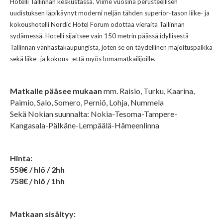
Hotelli Tallinnan keskustassa. Viime vuosina perusteellisen
uudistuksen läpikäynyt moderni neljän tähden superior-tason liike- ja
kokoushotelli Nordic Hotel Forum odottaa vieraita Tallinnan
sydämessä. Hotelli sijaitsee vain 150 metrin päässä idyllisestä
Tallinnan vanhastakaupungista, joten se on täydellinen majoituspaikka
sekä liike- ja kokous- että myös lomamatkailijoille.
Matkalle pääsee mukaan
mm. Raisio, Turku, Kaarina,
Paimio, Salo, Somero, Perniö, Lohja, Nummela
Sekä Nokian suunnalta: Nokia-Tesoma-Tampere-
Kangasala-Pälkäne-Lempäälä-Hämeenlinna
Hinta:
558€ / hlö / 2hh
758€ / hlö / 1hh
Matkaan sisältyy: