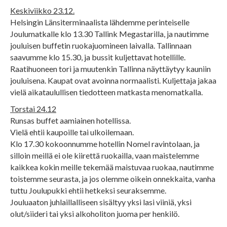
Keskiviikko 23.12.
Helsingin Länsiterminaalista lähdemme perinteiselle
Joulumatkalle klo 13.30 Tallink Megastarilla, ja nautimme
jouluisen buffetin ruokajuomineen laivalla. Tallinnaan
saavumme klo 15.30, ja bussit kuljettavat hotellille.
Raatihuoneen tori ja muutenkin Tallinna näyttäytyy kauniin
jouluisena. Kaupat ovat avoinna normaalisti. Kuljettaja jakaa
vielä aikataulullisen tiedotteen matkasta menomatkalla.
Torstai 24.12
Runsas buffet aamiainen hotellissa.
Vielä ehtii kaupoille tai ulkoilemaan.
Klo 17.30 kokoonnumme hotellin Nomel ravintolaan, ja
silloin meillä ei ole kiirettä ruokailla, vaan maistelemme
kaikkea kokin meille tekemää maistuvaa ruokaa, nautimme
toistemme seurasta, ja jos olemme oikein onnekkaita, vanha
tuttu Joulupukki ehtii hetkeksi seuraksemme.
Jouluaaton juhlaillalliseen sisältyy yksi lasi viiniä, yksi
olut/siideri tai yksi alkoholiton juoma per henkilö.