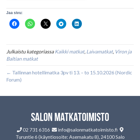
Jaa sivu:
Julkaistu kategoriassa
Kaikki matkat
,
Laivamatkat
,
Viron ja
Baltian matkat
← Tallinnan hotellimatka 3pv ti 13. – to 15.10.2026 (Nordic
Forum)
Salon matkatoimisto
02 731 6316
info@salonmatkatoimisto.fi
Turuntie 6 (käyntiosoite: Asemakatu 8), 24100 Salo