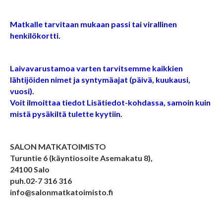
Matkalle tarvitaan mukaan passi tai virallinen
henkilökortti.
Laivavarustamoa varten tarvitsemme kaikkien
lähtijöiden nimet ja syntymäajat (päivä, kuukausi,
vuosi).
Voit ilmoittaa tiedot Lisätiedot-kohdassa, samoin kuin
mistä pysäkiltä tulette kyytiin.
SALON MATKATOIMISTO
Turuntie 6 (käyntiosoite Asemakatu 8),
24100 Salo
puh.02-7 316 316
info@salonmatkatoimisto.fi