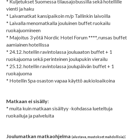
* Kuljetukset Suomessa tilausajobussilla sekä hotellille
vienti ja haku
* Laivamatkat kansipaikoin m/p Tallinkin laivoilla
* Laivalla menomatkalla jouluinen buffet ruokailu
ruokajuomineen
* Majoitus 3 yötä Nordic Hotel Forum ****, runsas buffet
aamiainen hotellissa
* 24.12. hotellin ravintolassa jouluaaton buffet + 1
ruokajuoma sekä perinteinen joulupukin vierailu
* 25.12. hotellin ravintolassa joulupäivän buffet + 1
ruokajuoma
* Hotellin Spa osaston vapaa käyttö aukioloaikoina
Matkaan ei sisälly:
* muita kuin matkaan sisältyy -kohdassa lueteltuja
ruokailuja ja palveluita
Joulumatkan matkaohjelma
:
(alustava, muutokset mahdollisia)