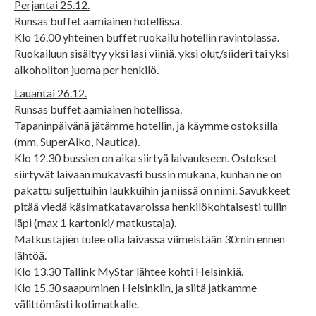
Perjantai 25.12.
Runsas buffet aamiainen hotellissa.
Klo 16.00 yhteinen buffet ruokailu hotellin ravintolassa.
Ruokailuun sisältyy yksi lasi viiniä, yksi olut/siideri tai yksi
alkoholiton juoma per henkilö.
Lauantai 26.12.
Runsas buffet aamiainen hotellissa.
Tapaninpäivänä jätämme hotellin, ja käymme ostoksilla
(mm. SuperAlko, Nautica).
Klo 12.30 bussien on aika siirtyä laivaukseen. Ostokset
siirtyvät laivaan mukavasti bussin mukana, kunhan ne on
pakattu suljettuihin laukkuihin ja niissä on nimi. Savukkeet
pitää viedä käsimatkatavaroissa henkilökohtaisesti tullin
läpi (max 1 kartonki/ matkustaja).
Matkustajien tulee olla laivassa viimeistään 30min ennen
lähtöä.
Klo 13.30 Tallink MyStar lähtee kohti Helsinkiä.
Klo 15.30 saapuminen Helsinkiin, ja siitä jatkamme
välittömästi kotimatkalle.