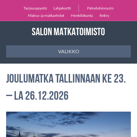
Tarjouspyyntö
Lahjakortti
Palveluhinnasto
Maksu- ja matkaehdot
Henkilökunta
Rekry
VALIKKO
Joulumatka Tallinnaan ke 23.
– la 26.12.2026