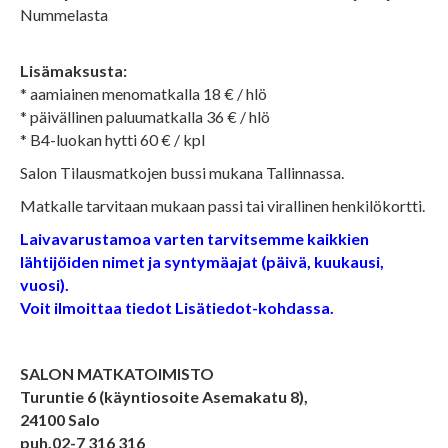
Nummelasta
Lisämaksusta:
* aamiainen menomatkalla 18 € / hlö
* päivällinen paluumatkalla 36 € / hlö
* B4-luokan hytti 60 € / kpl
Salon Tilausmatkojen bussi mukana Tallinnassa.
Matkalle tarvitaan mukaan passi tai virallinen henkilökortti.
Laivavarustamoa varten tarvitsemme kaikkien
lähtijöiden nimet ja syntymäajat (päivä, kuukausi,
vuosi).
Voit ilmoittaa tiedot Lisätiedot-kohdassa.
SALON MATKATOIMISTO
Turuntie 6 (käyntiosoite Asemakatu 8),
24100 Salo
puh.02-7 316 316