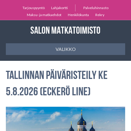
Tarjouspyyntö
Lahjakortti
Palveluhinnasto
Maksu- ja matkaehdot
Henkilökunta
Rekry
VALIKKO
Tallinnan päiväristeily ke
5.8.2026 (Eckerö Line)