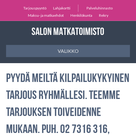
Tarjouspyyntö
Lahjakortti
Palveluhinnasto
Maksu- ja matkaehdot
Henkilökunta
Rekry
VALIKKO
Pyydä meiltä kilpailukykyinen
tarjous ryhmällesi. Teemme
tarjouksen toiveidenne
mukaan. Puh. 02 7316 316,